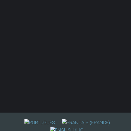
A
NOSSA
FILOSOFIA
A GraduaL é uma companhia que só trabalha com
Clientes e fornecedores exigentes, porque a
exigência dita a qualidade.
Para a GraduaL o Cliente é o motivo do empenho
que aplicamos nos projetos que executamos.
Competência
,
rigor
,
dedicação
,
profissionalismo
e
empenho
, são os comportamentos fundamentais
que exigimos a nós próprios.