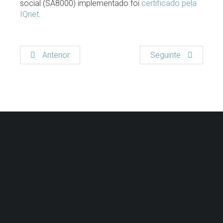
social (SA8000) implementado foi
certificado pela
IQnet
.
Anterior
Seguinte