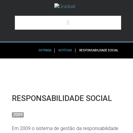
HOME
ENTRADA
NOTÍCIAS
RESPONSABILIDADE SOCIAL
A GRADUAL
OS NOSSOS SERVIÇOS
ALGUNS DOS NOSSOS CLIENTES
RESPONSABILIDADE
SOCIAL
NOTÍCIAS
2009
Em 2009 o sistema de gestão da responsabilidade