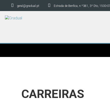
geral@gradual.pt
Estrada de Benfica, n.º381, 3º Dto, 1500-0
CARREIRAS