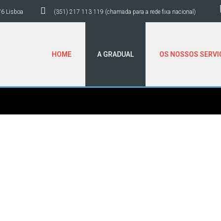
76 Lisboa
(351) 217 113 119 (chamada para a rede fixa nacional)
HOME
A GRADUAL
OS NOSSOS SERVI