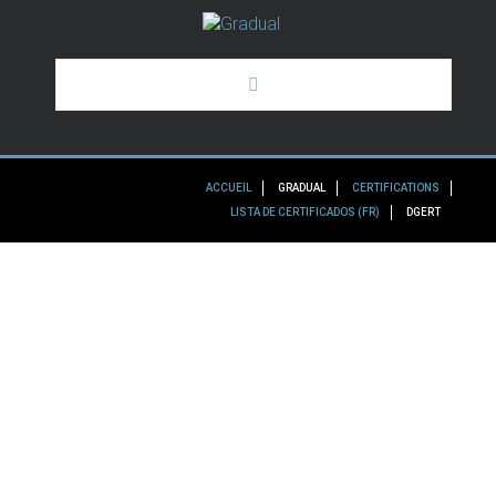
HOME
ACCUEIL
GRADUAL
CERTIFICATIONS
GRADUAL
LISTA DE CERTIFICADOS (FR)
DGERT
NOS SERVICES
CERTAINS DE NOS CLIENTS
CERTIFICATIONS ET
NOUVELLES
DÉCLARATIONS
En plus d’exercer ces deux activités avec une forte
demande personnelle, GraduaL cherche à obtenir de
la part d’entités externes et d’entités officielles