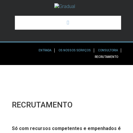
HOME
ENTRADA
OS NOSSOS SERVIÇOS
CONSULTORIA
A GRADUAL
RECRUTAMENTO
OS NOSSOS SERVIÇOS
ALGUNS DOS NOSSOS CLIENTES
NOTÍCIAS
RECRUTAMENTO
Só com recursos competentes e empenhados é